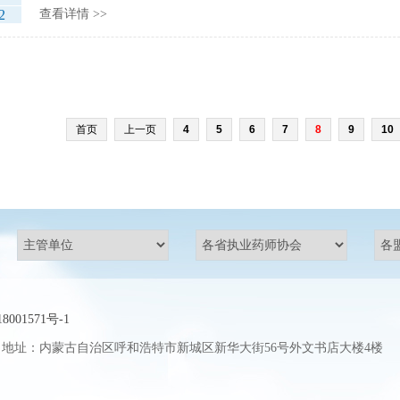
2
查看详情 >>
首页
上一页
4
5
6
7
8
9
10
8001571号-1
址：内蒙古自治区呼和浩特市新城区新华大街56号外文书店大楼4楼