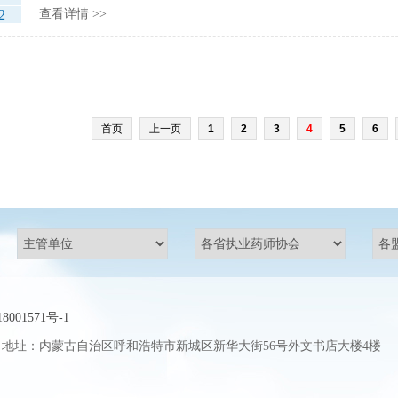
2
查看详情 >>
首页
上一页
1
2
3
4
5
6
8001571号-1
址：内蒙古自治区呼和浩特市新城区新华大街56号外文书店大楼4楼